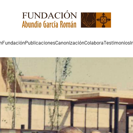
n
Fundación
Publicaciones
Canonización
Colabora
Testimonios
I